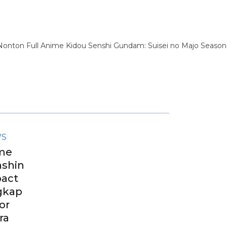
S
me
shin
act
gkap
or
ra