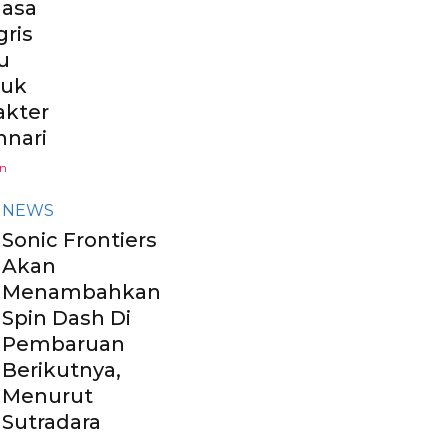
asa
gris
u
tuk
akter
hnari
un
NEWS
Sonic Frontiers
Akan
Menambahkan
Spin Dash Di
Pembaruan
Berikutnya,
Menurut
Sutradara