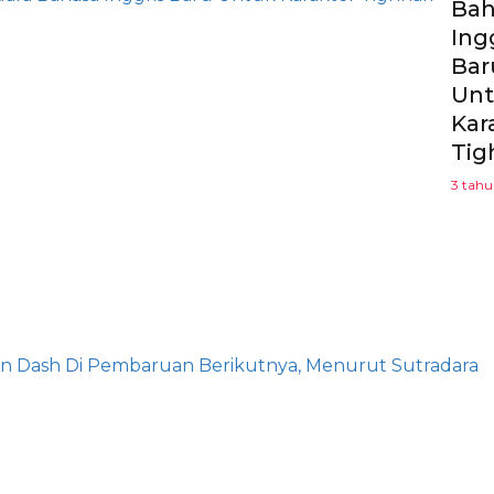
Bah
Ing
Bar
Un
Kar
Tig
3 tah