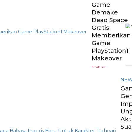
Game
Demake
Dead Space
Gratis
Memberikan
Game
PlayStation1
Makeover
3 tahun
NEW
Ga
Gen
Imp
Un
Akt
Sua