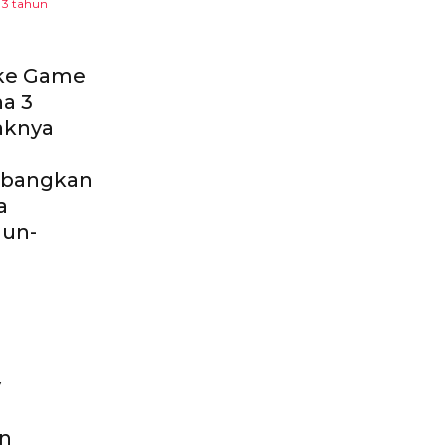
3 tahun
ke Game
a 3
knya
bangkan
a
hun-
y
n