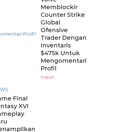
Memblockir
Counter Strike
Global
Ofensive
Trader Dengan
Inventaris
$475k Untuk
Mengomentari
Profil
3 tahun
EWS
me Final
ntasy XVI
ameplay
aru
enampilkan