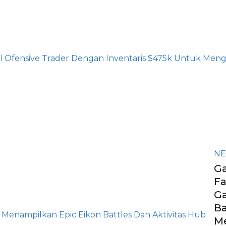
N
Ga
Fa
G
B
M