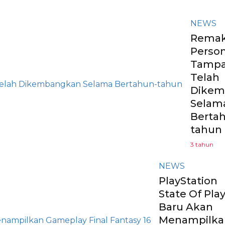
NEWS
Rema
Person
Tampa
Telah
Dikem
Selam
Berta
tahun
3 tahun
NEWS
PlayStation
State Of Pla
Baru Akan
Menampilka