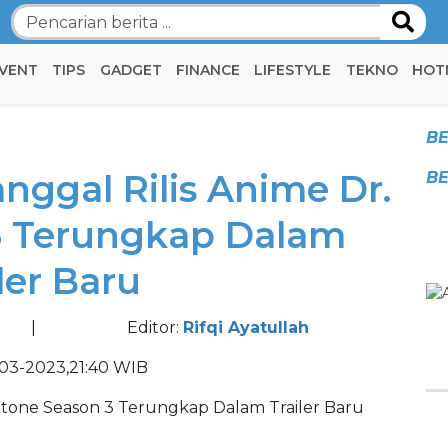
VENT
TIPS
GADGET
FINANCE
LIFESTYLE
TEKNO
HOT
BE
nggal Rilis Anime Dr.
BE
3 Terungkap Dalam
ler Baru
|
Editor:
Rifqi Ayatullah
03-2023,21:40 WIB