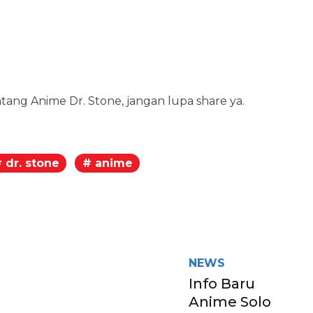
ang Anime Dr. Stone, jangan lupa share ya.
 dr. stone
# anime
egram
NEWS
Info Baru
Anime Solo