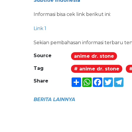
Subtitle Indonesia
Informasi bisa cek link berikut ini:
Link 1
Sekian pembahasan informasi terbaru tent
Source
anime dr. stone
Tag
# anime dr. stone
#
Share
WhatsApp
Facebook
Twitter
Tel
Share
BERITA LAINNYA