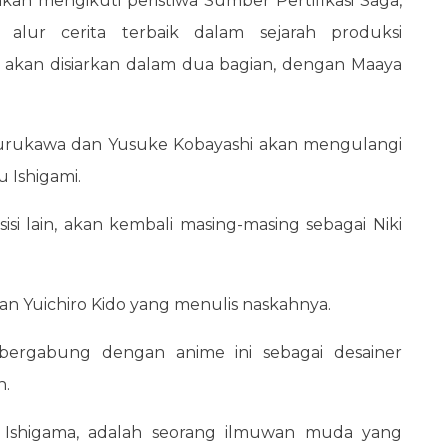
kan mengikuti peristiwa Sumber Pertifikasi Saga,
 alur cerita terbaik dalam sejarah produksi
kan disiarkan dalam dua bagian, dengan Maaya
 Furukawa dan Yusuke Kobayashi akan mengulangi
u Ishigami.
si lain, akan kembali masing-masing sebagai Niki
n Yuichiro Kido yang menulis naskahnya.
 bergabung dengan anime ini sebagai desainer
n.
u Ishigama, adalah seorang ilmuwan muda yang