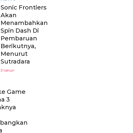
Sonic Frontiers
Akan
Menambahkan
Spin Dash Di
Pembaruan
Berikutnya,
Menurut
Sutradara
3 tahun
ke Game
a 3
knya
bangkan
a