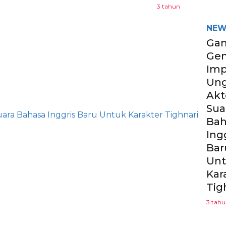
3 tahun
NEW
Ga
Gen
Imp
Un
Akt
Sua
Bah
Ing
Bar
Un
Kar
Tig
3 tah