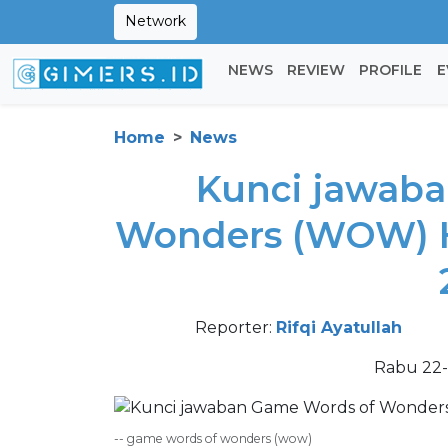
Network
NEWS
REVIEW
PROFILE
E
Home
News
Kunci jawab
Wonders (WOW) Ha
Reporter:
Rifqi Ayatullah
Rabu 22-
-- game words of wonders (wow)