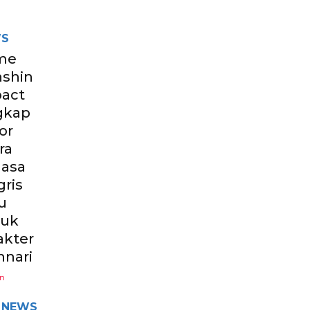
S
me
shin
act
gkap
or
ra
asa
gris
u
tuk
akter
hnari
un
NEWS