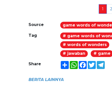
1
Source
game words of wonde
Tag
# game words of won
# words of wonders
# jawaban
# game
Share
WhatsApp
Facebook
Twitter
Tel
Share
BERITA LAINNYA