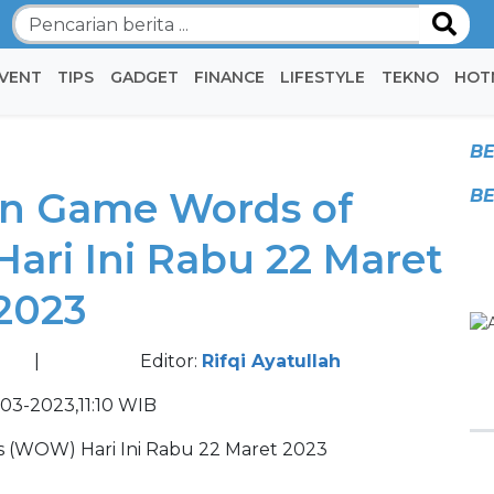
VENT
TIPS
GADGET
FINANCE
LIFESTYLE
TEKNO
HOT
BE
an Game Words of
BE
ri Ini Rabu 22 Maret
2023
|
Editor:
Rifqi Ayatullah
03-2023,11:10 WIB