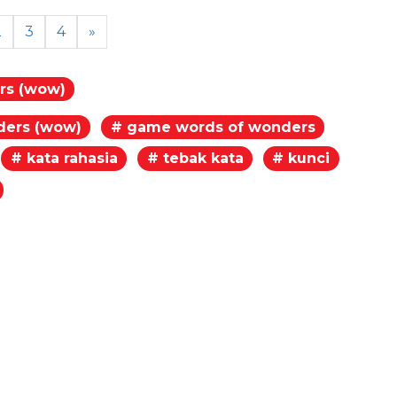
2
3
4
»
rs (wow)
ders (wow)
# game words of wonders
# kata rahasia
# tebak kata
# kunci
egram